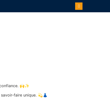
r confiance. 🙌✨
 savoir-faire unique. 💫👗